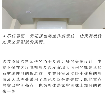
▲不仅墙面，天花板也能施作斜镘纹，
让天花板犹
如天空云彩般的美丽。
透过漆喰涂料师傅的巧手及设计师的美感设计，本
案不仅在客厅电视墙及沙发背墙大面积的规划犹如
石材纹理般的板岩纹，更在卧室及次卧小孩房的墙
面及天花等处采用了单色及双色斜镘纹，既能重点
的突出空间亮点，也为整体居家空间抹上加分的神
来一笔！