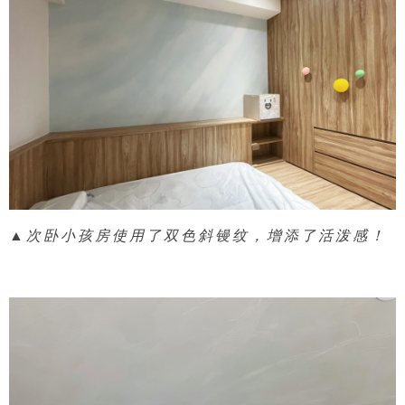
▲次卧小孩房使用了双色斜镘纹，增添了活泼感！