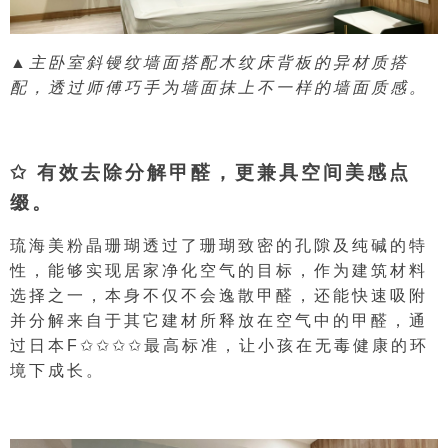
▲主卧室斜镘纹墙面搭配木纹床背板的异材质搭
配，
透过师傅巧手为墙面抹上不一样的墙面质感。
✩ 有效去除分解甲醛，更兼具空间美感点
缀。
琉海美粉晶珊瑚透过了珊瑚致密的孔隙及纯碱的特
性，能够实现居家净化空气的目标，作为建筑材料
选择之一，本身不仅不会逸散甲醛，还能快速吸附
并分解来自于其它建材所释放在空气中的甲醛，通
过日本F✩✩✩✩最高标准，让小孩在无毒健康的环
境下成长。